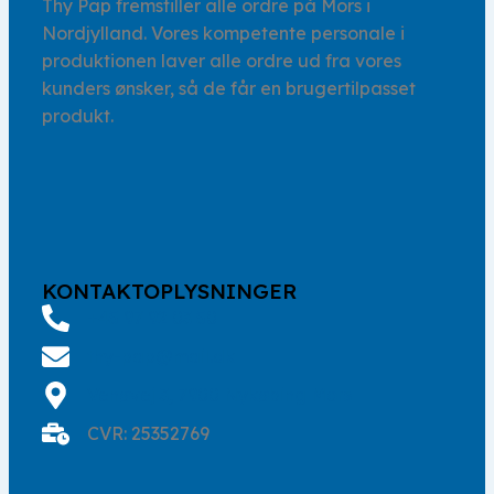
Thy Pap fremstiller alle ordre på Mors i
Nordjylland. Vores kompetente personale i
produktionen laver alle ordre ud fra vores
kunders ønsker, så de får en brugertilpasset
produkt.
KONTAKTOPLYSNINGER
+45 97 92 03 50
thy-pap@mail.dk
Venøvej 3, 7900 Nykøbing Mors
CVR: 25352769